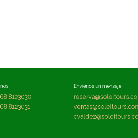
enos
Envíenos un mensaje
668 8123030
reserva@soleitours.c
668 8123031
ventas@soleitours.co
cvaldez@soleitours.c