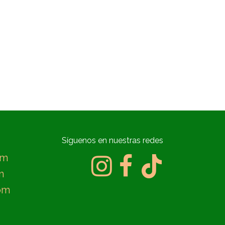
Síguenos en nuestras redes
om
m
om